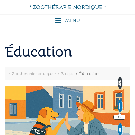
Skip
* ZOOTHÉRAPIE NORDIQUE *
to
content
MENU
Éducation
>
>
Éducation
* Zoothérapie nordique *
Blogue
0